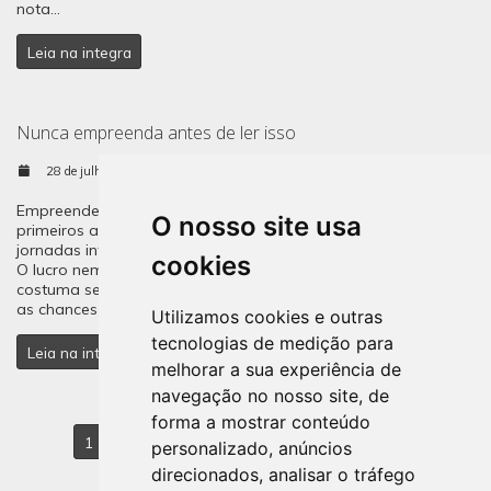
nota...
Leia na integra
Nunca empreenda antes de ler isso
28 de julho de 2026
Brasil
Sitecontabil
Empreender vai muito além de ter uma boa ideia. Nos
O nosso site usa
primeiros anos, é comum enfrentar desafios financeiros,
jornadas intensas e decisões que exigem preparo e equilíbrio.
cookies
O lucro nem sempre aparece rapidamente, e a dedicação
costuma ser maior do que muitos imaginam. Para aumentar
as chances de sucesso,...
Utilizamos cookies e outras
tecnologias de medição para
Leia na integra
melhorar a sua experiência de
navegação no nosso site, de
forma a mostrar conteúdo
1
2
3
4
5
6
7
8
9
10
personalizado, anúncios
direcionados, analisar o tráfego